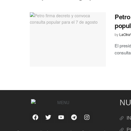
Petro
popul
by
LaOtra
El presi
consulta
NU
I
P