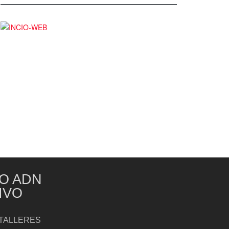
O ADN
IVO
TALLERES