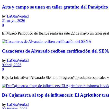
Arte y campo se unen en taller gratuito del Panóptico
by
LaOtraVerdad
21 mayo, 2026
0
El Museo Panóptico de Ibagué realizará este 22 de mayo un taller grat
Cacaoteros de Alvarado reciben certificación del SE
by
LaOtraVerdad
9 abril, 2026
0
Bajo la iniciativa "Alvarado Siembra Progreso", productores locales va
De Cajamarca al top de influencers: El Agricultor tra
by
LaOtraVerdad
23 febrero, 2026