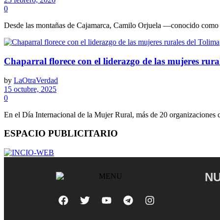
0
Desde las montañas de Cajamarca, Camilo Orjuela —conocido como El
Chaparral florece con el liderazgo de las mujeres rura
by
LaOtraVerdad
15 octubre, 2025
0
En el Día Internacional de la Mujer Rural, más de 20 organizaciones c
ESPACIO PUBLICITARIO
NU