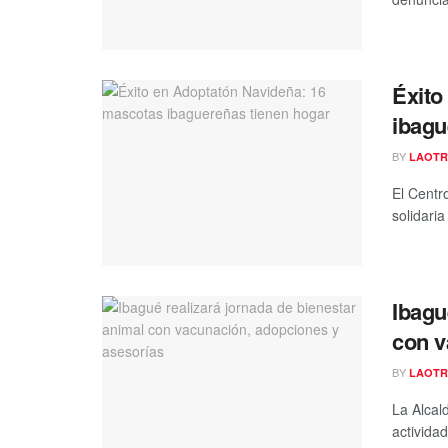
Éxito
ibagu
BY
LAOTR
El Centr
solidaria
Ibagu
con v
BY
LAOTR
La Alcal
actividad