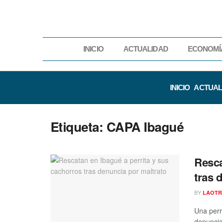
INICIO
ACTUALIDAD
ECONOMÍ
INICIO
ACTUAL
Etiqueta:
CAPA Ibagué
Resca
tras 
BY
LAOTR
Una perr
denuncia