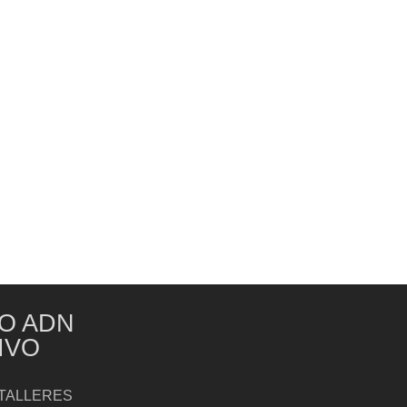
O ADN
IVO
TALLERES