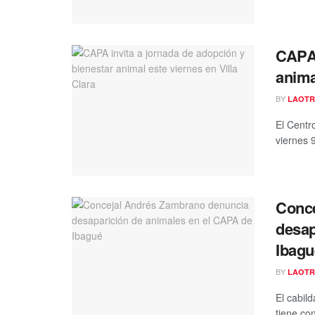
CAPA 
anima
BY
LAOTR
El Centr
viernes 
Conce
desap
Ibagu
BY
LAOTR
El cabil
tiene con