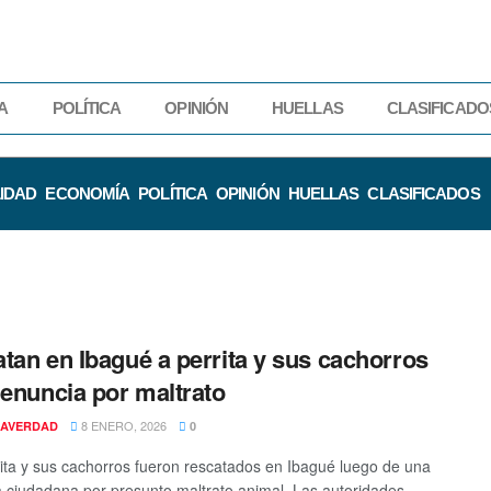
A
POLÍTICA
OPINIÓN
HUELLAS
CLASIFICADO
IDAD
ECONOMÍA
POLÍTICA
OPINIÓN
HUELLAS
CLASIFICADOS
tan en Ibagué a perrita y sus cachorros
denuncia por maltrato
8 ENERO, 2026
AVERDAD
0
ita y sus cachorros fueron rescatados en Ibagué luego de una
 ciudadana por presunto maltrato animal. Las autoridades ...