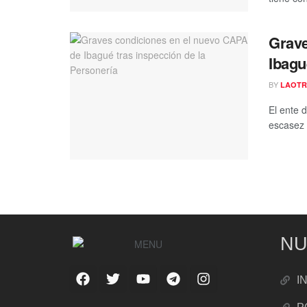
Grave
Ibagu
BY
LAOTR
El ente d
escasez 
NU
I