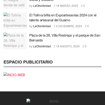
by
LaOtraVerdad
18 MARZO, 2025
0
El Tolima brilla en Expoartesanías 2024 con el
talento artesanal del Guamo
by
LaOtraVerdad
4 DICIEMBRE, 2024
0
Plaza de la 28, Villa Restrepo y el parque de San
Bernardo
by
LaOtraVerdad
18 AGOSTO, 2024
0
ESPACIO PUBLICITARIO