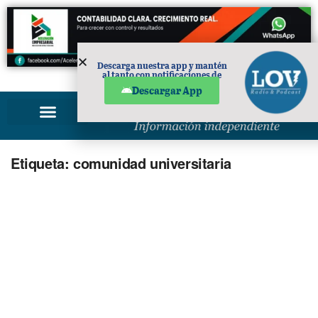
Descarga nuestra app y mantén
al tanto con notificaciones de
PUBLICIDAD
noticias en tu móvil.
Descargar App
Etiqueta:
comunidad universitaria