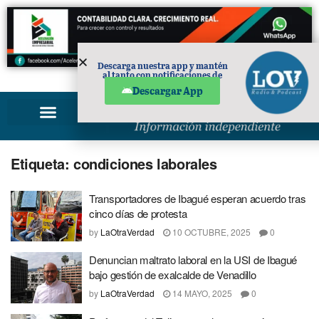
Descarga nuestra app y mantén
al tanto con notificaciones de
PUBLICIDAD
noticias en tu móvil.
Descargar App
Etiqueta:
condiciones laborales
Transportadores de Ibagué esperan acuerdo tras
cinco días de protesta
by
LaOtraVerdad
10 OCTUBRE, 2025
0
Denuncian maltrato laboral en la USI de Ibagué
bajo gestión de exalcalde de Venadillo
by
LaOtraVerdad
14 MAYO, 2025
0