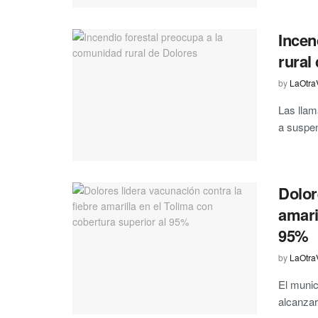
Incen
rural
by
LaOtra
Las llam
a suspen
Dolor
amari
95%
by
LaOtra
El munic
alcanzar