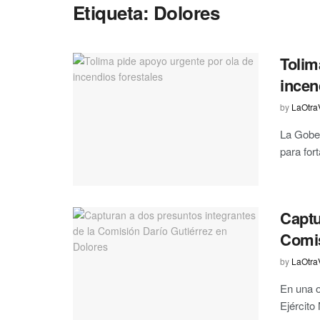
Etiqueta:
Dolores
Tolim
incen
by
LaOtra
La Gober
para for
Captu
Comis
by
LaOtra
En una o
Ejército