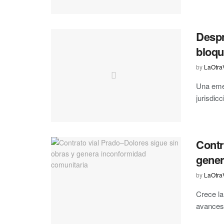
Despr
bloqu
by
LaOtra
Una emer
jurisdic
Contr
gener
by
LaOtra
Crece la
avances 