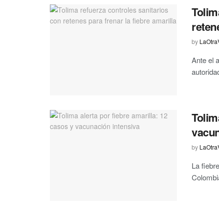
Tolim
reten
by
LaOtra
Ante el 
autorida
Tolim
vacun
by
LaOtra
La fiebr
Colombia