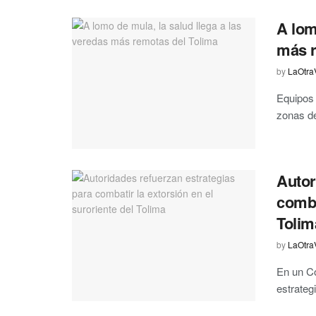
A lom
más r
by
LaOtra
Equipos 
zonas de 
Autor
comba
Tolim
by
LaOtra
En un Co
estrategi