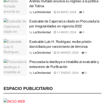
Andrés Hurtado anuncia su regreso a la política
del Tolima
by
LaOtraVerdad
29 MAYO, 2024
0
Exalcalde de Cajamarca citado en Procuraduría
por irregularidades en vigencia 2022
by
LaOtraVerdad
14 MAYO, 2024
0
Exalcalde Luis H. Rodríguez recibe prisión
domiciliaria por vencimiento de términos
by
LaOtraVerdad
20 MARZO, 2024
0
Procuraduría destituye e inhabilita al exalcalde y
extesorero de Purificación
by
LaOtraVerdad
17 ENERO, 2024
0
ESPACIO PUBLICITARIO