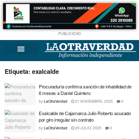
PUBLICIDAD
Etiqueta:
exalcalde
Procuraduría confirma sanción de inhabilidad de
6 meses a Daniel Quintero
by
LaOtraVerdad
21 NOVIEMBRE, 2025
0
Exalcalde de Cajamarca Julio Roberto acusado
por giro irregular sin contrato
by
LaOtraVerdad
29 JULIO, 2025
0