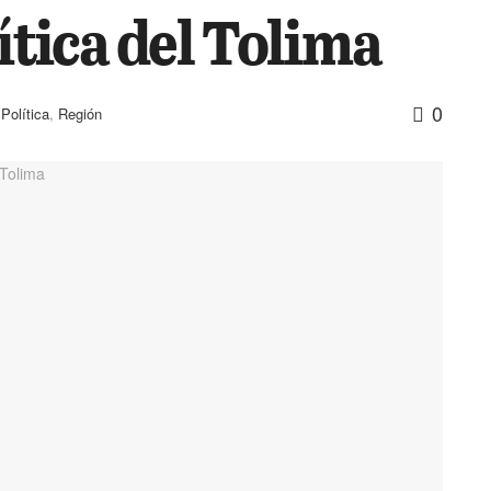
lítica del Tolima
0
,
Política
,
Región