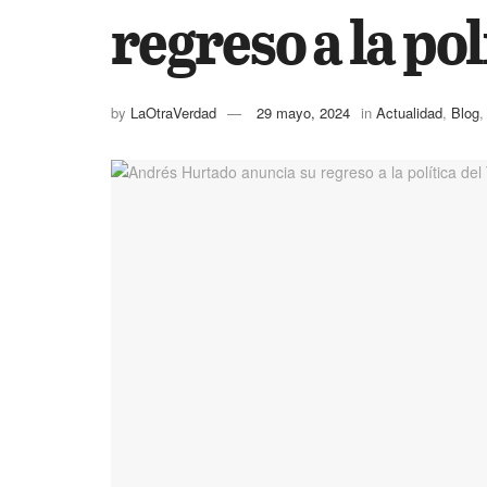
regreso a la po
by
LaOtraVerdad
29 mayo, 2024
in
Actualidad
,
Blog