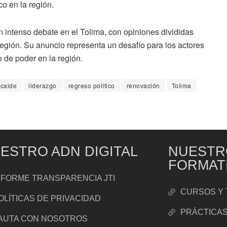
co en la región.
 intenso debate en el Tolima, con opiniones divididas
región. Su anuncio representa un desafío para los actores
io de poder en la región.
lcalde
liderazgo
regreso político
renovación
Tolima
ESTRO ADN DIGITAL
NUESTR
FORMAT
NFORME TRANSPARENCIA JTI
CURSOS Y 
OLÍTICAS DE PRIVACIDAD
PRÁCTICA
AUTA CON NOSOTROS