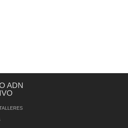
O ADN
IVO
TALLERES
S