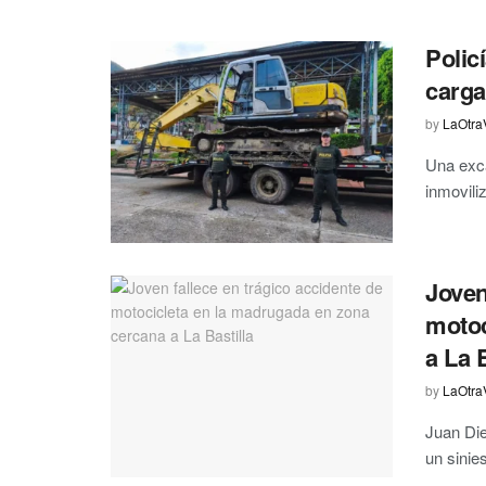
Polic
carga
by
LaOtra
Una exca
inmovili
Joven
motoc
a La B
by
LaOtra
Juan Die
un sinies