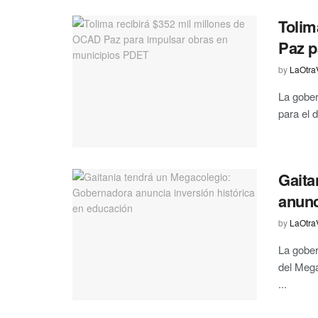
Tolim
Paz p
by
LaOtra
La gober
para el 
Gaita
anunc
by
LaOtra
La gober
del Mega
...