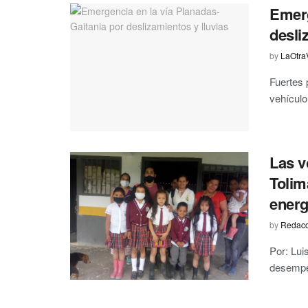
Emerg
desli
by
LaOtra
Fuertes 
vehículo
Las v
Tolim
energ
by
Redacc
Por: Lu
desempeñ