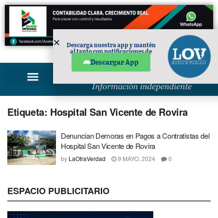
Descarga nuestra app y mantén
al tanto con notificaciones de
PUBLICIDAD
noticias en tu móvil.
Descargar App
Etiqueta:
Hospital San Vicente de Rovira
Denuncian Demoras en Pagos a Contratistas del
Hospital San Vicente de Rovira
by
LaOtraVerdad
9 MAYO, 2024
0
ESPACIO PUBLICITARIO