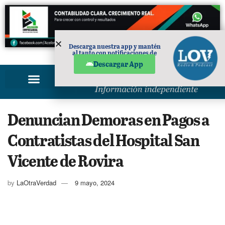
Descarga nuestra app y mantén
al tanto con notificaciones de
PUBLICIDAD
noticias en tu móvil.
Descargar App
Denuncian Demoras en Pagos a
Contratistas del Hospital San
Vicente de Rovira
by
LaOtraVerdad
9 mayo, 2024