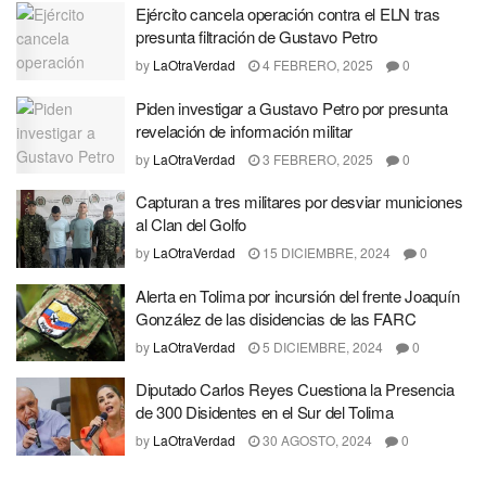
Ejército cancela operación contra el ELN tras
presunta filtración de Gustavo Petro
by
LaOtraVerdad
4 FEBRERO, 2025
0
Piden investigar a Gustavo Petro por presunta
revelación de información militar
by
LaOtraVerdad
3 FEBRERO, 2025
0
Capturan a tres militares por desviar municiones
al Clan del Golfo
by
LaOtraVerdad
15 DICIEMBRE, 2024
0
Alerta en Tolima por incursión del frente Joaquín
González de las disidencias de las FARC
by
LaOtraVerdad
5 DICIEMBRE, 2024
0
Diputado Carlos Reyes Cuestiona la Presencia
de 300 Disidentes en el Sur del Tolima
by
LaOtraVerdad
30 AGOSTO, 2024
0