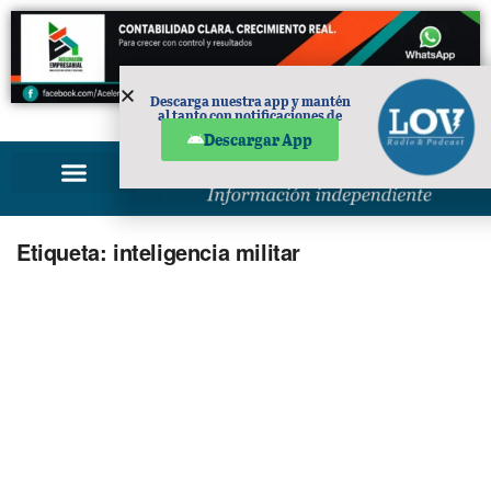
Descarga nuestra app y mantén
al tanto con notificaciones de
PUBLICIDAD
noticias en tu móvil.
Descargar App
Etiqueta:
inteligencia militar