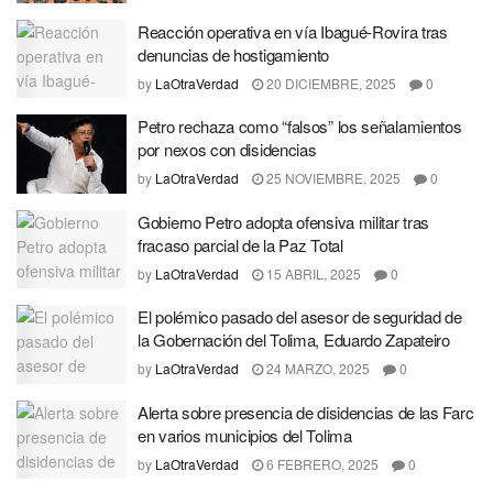
Reacción operativa en vía Ibagué-Rovira tras
denuncias de hostigamiento
by
LaOtraVerdad
20 DICIEMBRE, 2025
0
Petro rechaza como “falsos” los señalamientos
por nexos con disidencias
by
LaOtraVerdad
25 NOVIEMBRE, 2025
0
Gobierno Petro adopta ofensiva militar tras
fracaso parcial de la Paz Total
by
LaOtraVerdad
15 ABRIL, 2025
0
El polémico pasado del asesor de seguridad de
la Gobernación del Tolima, Eduardo Zapateiro
by
LaOtraVerdad
24 MARZO, 2025
0
Alerta sobre presencia de disidencias de las Farc
en varios municipios del Tolima
by
LaOtraVerdad
6 FEBRERO, 2025
0