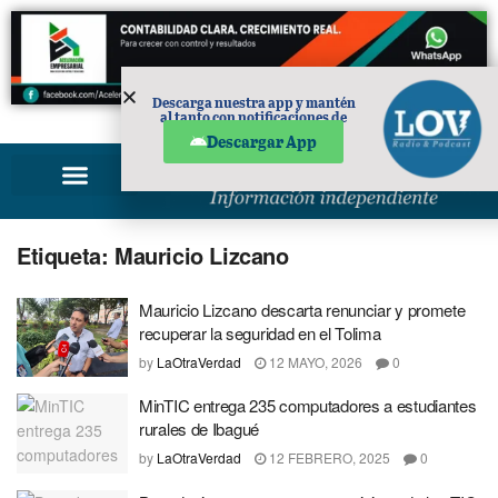
Descarga nuestra app y mantén
al tanto con notificaciones de
PUBLICIDAD
noticias en tu móvil.
Descargar App
Etiqueta:
Mauricio Lizcano
Mauricio Lizcano descarta renunciar y promete
recuperar la seguridad en el Tolima
by
LaOtraVerdad
12 MAYO, 2026
0
MinTIC entrega 235 computadores a estudiantes
rurales de Ibagué
by
LaOtraVerdad
12 FEBRERO, 2025
0