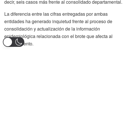
decir, seis casos más frente al consolidado departamental.
La diferencia entre las cifras entregadas por ambas
entidades ha generado inquietud frente al proceso de
consolidación y actualización de la información
epidemiológica relacionada con el brote que afecta al
departamento.
Según el reporte oficial, el Tolima alcanzó además un total
de 816 mil personas vacunadas contra la fiebre amarilla,
como parte de las estrategias implementadas para
contener la propagación del virus en las zonas de mayor
riesgo.
Las autoridades sanitarias han intensificado las jornadas
de inmunización en municipios priorizados, especialmente
en sectores rurales y corredores de movilidad donde existe
mayor exposición al mosquito transmisor de la
enfermedad.