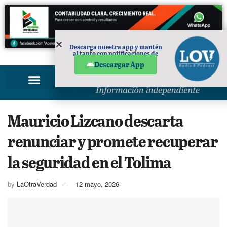
Descarga nuestra app y mantén
al tanto con notificaciones de
PUBLICIDAD
noticias en tu móvil.
Descargar App
Mauricio Lizcano descarta
renunciar y promete recuperar
la seguridad en el Tolima
by
LaOtraVerdad
12 mayo, 2026