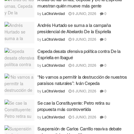
muestran quién mueve más gente
by
LaOtraVerdad
9 JUNIO, 2026
0
Andrés Hurtado se suma a la campaña
presidencial de Abelardo De la Espriella
by
LaOtraVerdad
9 JUNIO, 2026
0
Cepeda desata ofensiva política contra De la
Espriella en Ibagué
by
LaOtraVerdad
6 JUNIO, 2026
0
“No vamos a permitir la destrucción de nuestros
paraísos naturales”: Iván Cepeda
by
LaOtraVerdad
6 JUNIO, 2026
0
Se cae la Constituyente: Petro retira su
propuesta más controvertida
by
LaOtraVerdad
5 JUNIO, 2026
0
Suspensión de Carlos Carrillo reaviva debate