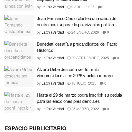
by
LaOtraVerdad
9 ABRIL, 2026
0
Juan Fernando Cristo plantea una salida de
centro para superar la polarización política
by
LaOtraVerdad
24 ENERO, 2026
0
Benedetti desafía a precandidatos del Pacto
Histórico
by
LaOtraVerdad
29 SEPTIEMBRE, 2025
0
Álvaro Uribe descarta ser fórmula
vicepresidencial en 2026 y aclara rumores
by
LaOtraVerdad
18 JULIO, 2025
0
Hasta el 29 de marzo podrá inscribir su cédula
para las elecciones presidenciales
by
LaOtraVerdad
25 MARZO, 2022
0
ESPACIO PUBLICITARIO