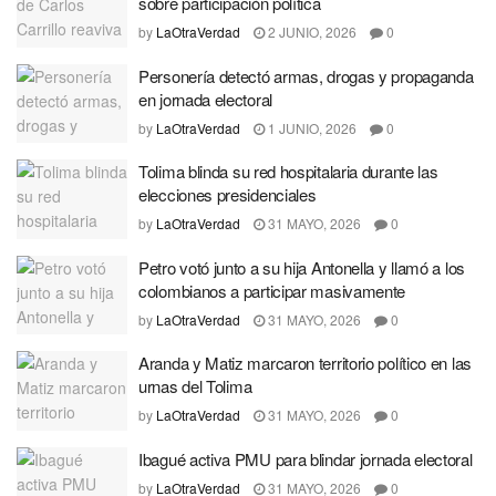
sobre participación política
by
LaOtraVerdad
2 JUNIO, 2026
0
Personería detectó armas, drogas y propaganda
en jornada electoral
by
LaOtraVerdad
1 JUNIO, 2026
0
Tolima blinda su red hospitalaria durante las
elecciones presidenciales
by
LaOtraVerdad
31 MAYO, 2026
0
Petro votó junto a su hija Antonella y llamó a los
colombianos a participar masivamente
by
LaOtraVerdad
31 MAYO, 2026
0
Aranda y Matiz marcaron territorio político en las
urnas del Tolima
by
LaOtraVerdad
31 MAYO, 2026
0
Ibagué activa PMU para blindar jornada electoral
by
LaOtraVerdad
31 MAYO, 2026
0