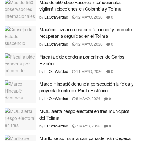
Más de 550 observadores internacionales
vigilarán elecciones en Colombia y Tolima
by
LaOtraVerdad
12 MAYO, 2026
0
Mauricio Lizcano descarta renunciar y promete
recuperar la seguridad en el Tolima
by
LaOtraVerdad
12 MAYO, 2026
0
Fiscalía pide condena por crimen de Carlos
Pizarro
by
LaOtraVerdad
11 MAYO, 2026
0
Marco Hincapié denuncia persecución jurídica y
proyecta triunfo del Pacto Histórico
by
LaOtraVerdad
8 MAYO, 2026
0
MOE alerta riesgo electoral en tres municipios
del Tolima
by
LaOtraVerdad
7 MAYO, 2026
0
Murillo se suma a la campaña de Iván Cepeda