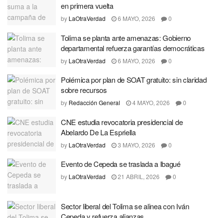
en primera vuelta
by
LaOtraVerdad
6 MAYO, 2026
0
Tolima se planta ante amenazas: Gobierno
departamental refuerza garantías democráticas
by
LaOtraVerdad
6 MAYO, 2026
0
Polémica por plan de SOAT gratuito: sin claridad
sobre recursos
by
Redacción General
4 MAYO, 2026
0
CNE estudia revocatoria presidencial de
Abelardo De La Espriella
by
LaOtraVerdad
3 MAYO, 2026
0
Evento de Cepeda se traslada a Ibagué
by
LaOtraVerdad
21 ABRIL, 2026
0
Sector liberal del Tolima se alinea con Iván
Cepeda y refuerza alianzas