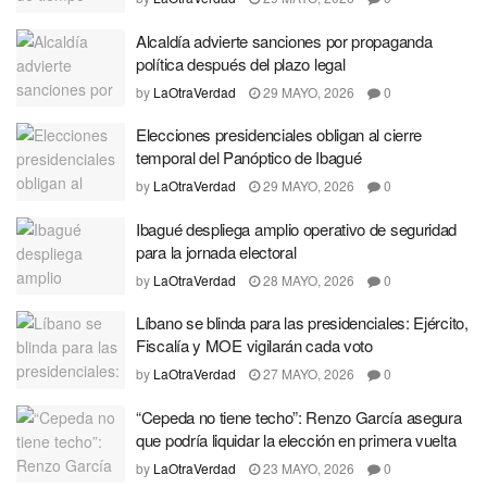
Alcaldía advierte sanciones por propaganda
política después del plazo legal
by
LaOtraVerdad
29 MAYO, 2026
0
Elecciones presidenciales obligan al cierre
temporal del Panóptico de Ibagué
by
LaOtraVerdad
29 MAYO, 2026
0
Ibagué despliega amplio operativo de seguridad
para la jornada electoral
by
LaOtraVerdad
28 MAYO, 2026
0
Líbano se blinda para las presidenciales: Ejército,
Fiscalía y MOE vigilarán cada voto
by
LaOtraVerdad
27 MAYO, 2026
0
“Cepeda no tiene techo”: Renzo García asegura
que podría liquidar la elección en primera vuelta
by
LaOtraVerdad
23 MAYO, 2026
0