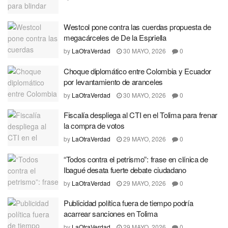
Westcol pone contra las cuerdas propuesta de
megacárceles de De la Espriella
by
LaOtraVerdad
30 MAYO, 2026
0
Choque diplomático entre Colombia y Ecuador
por levantamiento de aranceles
by
LaOtraVerdad
30 MAYO, 2026
0
Fiscalía despliega al CTI en el Tolima para frenar
la compra de votos
by
LaOtraVerdad
29 MAYO, 2026
0
“Todos contra el petrismo”: frase en clínica de
Ibagué desata fuerte debate ciudadano
by
LaOtraVerdad
29 MAYO, 2026
0
Publicidad política fuera de tiempo podría
acarrear sanciones en Tolima
by
LaOtraVerdad
29 MAYO, 2026
0