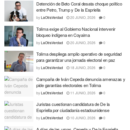
Detención de Beto Coral desata choque político
entre Petro, Trump y De la Espriella
by
LaOtraVerdad
20 JUNIO, 2026
0
Tolima exige al Gobierno Nacional intervenir
bloqueo indígena en Coyaima
by
LaOtraVerdad
20 JUNIO, 2026
0
Tolima despliega amplio operativo de seguridad
para garantizar una jornada electoral en paz
by
LaOtraVerdad
18 JUNIO, 2026
0
Campaña de Iván Cepeda denuncia amenazas y
pide garantías electorales en Tolima
by
LaOtraVerdad
11 JUNIO, 2026
0
Juristas cuestionan candidatura de De la
Espriella por ciudadanía estadounidense
by
LaOtraVerdad
10 JUNIO, 2026
0
A días de las urnas, Cepeda y De la Espriella