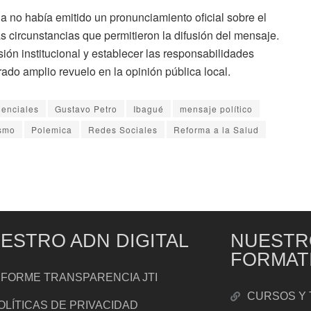
ada no había emitido un pronunciamiento oficial sobre el
s circunstancias que permitieron la difusión del mensaje.
ión institucional y establecer las responsabilidades
ado amplio revuelo en la opinión pública local.
denciales
Gustavo Petro
Ibagué
mensaje político
ismo
Polemica
Redes Sociales
Reforma a la Salud
ESTRO ADN DIGITAL
NUESTR
FORMAT
NFORME TRANSPARENCIA JTI
CURSOS Y 
OLÍTICAS DE PRIVACIDAD