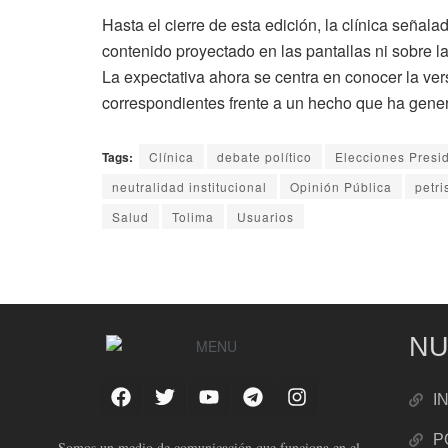
Hasta el cierre de esta edición, la clínica señal
contenido proyectado en las pantallas ni sobre la
La expectativa ahora se centra en conocer la vers
correspondientes frente a un hecho que ha gener
Tags:
Clínica
debate político
Elecciones Presi
neutralidad institucional
Opinión Pública
petr
Salud
Tolima
Usuarios
NU
I
P
Somos un medio de comunicación que funciona en el