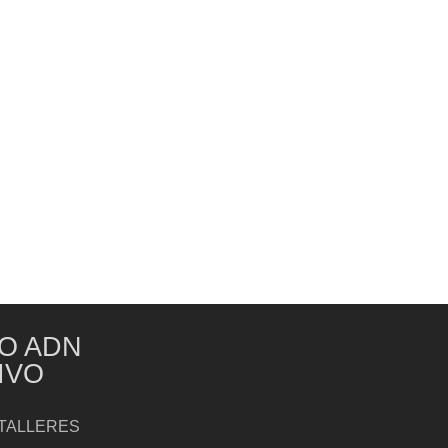
O ADN
IVO
TALLERES