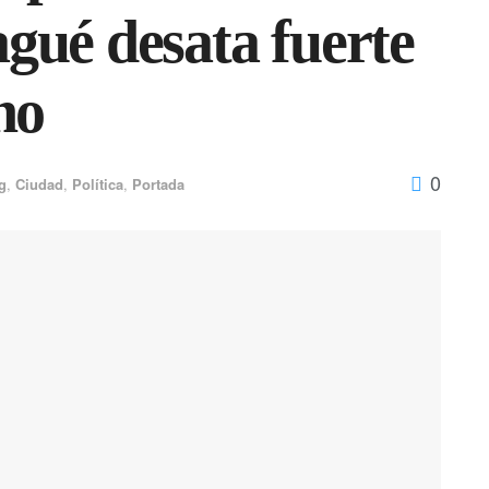
agué desata fuerte
no
0
g
,
Ciudad
,
Política
,
Portada