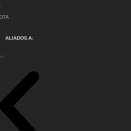
S
NOTA
S
ALIADOS A: