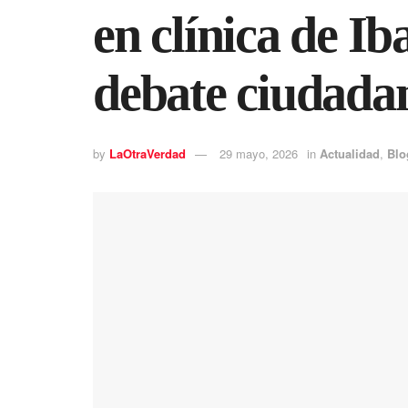
en clínica de Ib
debate ciudada
by
LaOtraVerdad
29 mayo, 2026
in
Actualidad
,
Blo