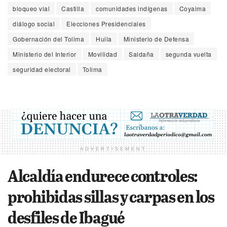
bloqueo vial
Castilla
comunidades indígenas
Coyaima
diálogo social
Elecciones Presidenciales
Gobernación del Tolima
Huila
Ministerio de Defensa
Ministerio del Interior
Movilidad
Saldaña
segunda vuelta
seguridad electoral
Tolima
ADVERTISEMENT
Alcaldía endurece controles:
prohibidas sillas y carpas en los
desfiles de Ibagué