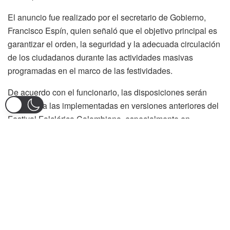
El anuncio fue realizado por el secretario de Gobierno,
Francisco Espín, quien señaló que el objetivo principal es
garantizar el orden, la seguridad y la adecuada circulación
de los ciudadanos durante las actividades masivas
programadas en el marco de las festividades.
De acuerdo con el funcionario, las disposiciones serán
similares a las implementadas en versiones anteriores del
Festival Folclórico Colombiano, especialmente en
corredores estratégicos como la carrera Quinta, donde se
concentra gran parte de la asistencia de público.
Espín explicó que todos los comerciantes y vendedores
autorizados para desarrollar actividades económicas
durante los eventos contarán con mecanismos de
identificación oficiales, incluyendo carné, fotografía, código
QR y ubicación georreferenciada que permitirá verificar los