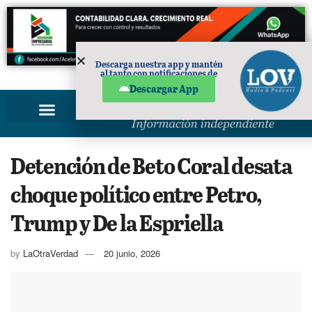
Descarga nuestra app y mantén
al tanto con notificaciones de
PUBLICIDAD
noticias en tu móvil.
Descargar App
Detención de Beto Coral desata
choque político entre Petro,
Trump y De la Espriella
by
LaOtraVerdad
20 junio, 2026