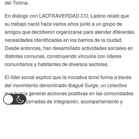
del Tolima.
En diálogo con LAOTRAVERDAD.CO, Ladino relató que
su trabajo nació hace varios años junto a un grupo de
amigos que decidieron organizarse para atender diferentes
necesidades identificadas en los barrios de la ciudad.
Desde entonces, han desarrollado actividades sociales en
distintas comunas, construyendo vínculos con líderes
comunitarios y habitantes de diversos sectores.
El líder social explicó que la iniciativa tomó forma a través
del movimiento denominado Ibagué Surge, un colectivo
que busca generar acciones positivas en las comunidades
mediante jornadas de integración, acompañamiento y
apoyo a poblaciones que requieren mayor atención
institucional y social.
Las labores del colectivo se han extendido a barrios de las
comunas 7 y 9, así como a otros sectores de la ciudad