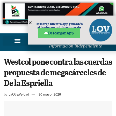
Descarga nuestra app y mantén
al tanto con notificaciones de
PUBLICIDAD
noticias en tu móvil.
Descargar App
Westcol pone contra las cuerdas
propuesta de megacárceles de
De la Espriella
by
LaOtraVerdad
30 mayo, 2026