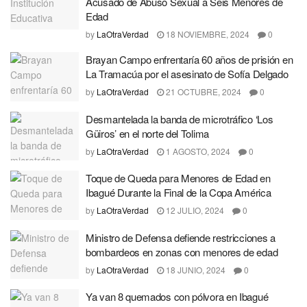
Acusado de Abuso Sexual a Seis Menores de
Edad
by
LaOtraVerdad
18 NOVIEMBRE, 2024
0
Brayan Campo enfrentaría 60 años de prisión en
La Tramacúa por el asesinato de Sofía Delgado
by
LaOtraVerdad
21 OCTUBRE, 2024
0
Desmantelada la banda de microtráfico ‘Los
Güiros’ en el norte del Tolima
by
LaOtraVerdad
1 AGOSTO, 2024
0
Toque de Queda para Menores de Edad en
Ibagué Durante la Final de la Copa América
by
LaOtraVerdad
12 JULIO, 2024
0
Ministro de Defensa defiende restricciones a
bombardeos en zonas con menores de edad
by
LaOtraVerdad
18 JUNIO, 2024
0
Ya van 8 quemados con pólvora en Ibagué