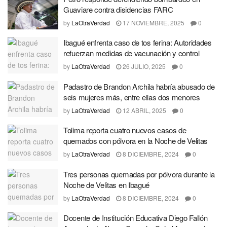
Guaviare contra disidencias FARC
by
LaOtraVerdad
17 NOVIEMBRE, 2025
0
Ibagué enfrenta caso de tos ferina: Autoridades
refuerzan medidas de vacunación y control
by
LaOtraVerdad
26 JULIO, 2025
0
Padastro de Brandon Archila habría abusado de
seis mujeres más, entre ellas dos menores
by
LaOtraVerdad
12 ABRIL, 2025
0
Tolima reporta cuatro nuevos casos de
quemados con pólvora en la Noche de Velitas
by
LaOtraVerdad
8 DICIEMBRE, 2024
0
Tres personas quemadas por pólvora durante la
Noche de Velitas en Ibagué
by
LaOtraVerdad
8 DICIEMBRE, 2024
0
Docente de Institución Educativa Diego Fallón