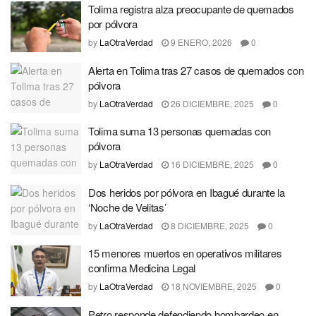
Tolima registra alza preocupante de quemados
por pólvora
by
LaOtraVerdad
9 ENERO, 2026
0
Alerta en Tolima tras 27 casos de quemados con
pólvora
by
LaOtraVerdad
26 DICIEMBRE, 2025
0
Tolima suma 13 personas quemadas con
pólvora
by
LaOtraVerdad
16 DICIEMBRE, 2025
0
Dos heridos por pólvora en Ibagué durante la
‘Noche de Velitas’
by
LaOtraVerdad
8 DICIEMBRE, 2025
0
15 menores muertos en operativos militares
confirma Medicina Legal
by
LaOtraVerdad
18 NOVIEMBRE, 2025
0
Petro responde defendiendo bombardeo en