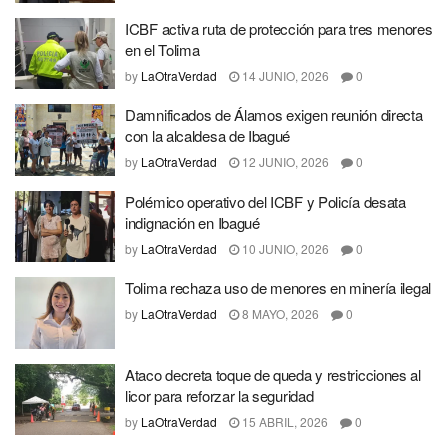
ICBF activa ruta de protección para tres menores
en el Tolima
by
LaOtraVerdad
14 JUNIO, 2026
0
Damnificados de Álamos exigen reunión directa
con la alcaldesa de Ibagué
by
LaOtraVerdad
12 JUNIO, 2026
0
Polémico operativo del ICBF y Policía desata
indignación en Ibagué
by
LaOtraVerdad
10 JUNIO, 2026
0
Tolima rechaza uso de menores en minería ilegal
by
LaOtraVerdad
8 MAYO, 2026
0
Ataco decreta toque de queda y restricciones al
licor para reforzar la seguridad
by
LaOtraVerdad
15 ABRIL, 2026
0