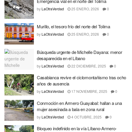
Emergencia vial en el norte del Tolima
by
LaOtraVerdad
25 ENERO, 2026
0
Murillo, el tesoro frío del norte del Tolima
by
LaOtraVerdad
25 ENERO, 2026
0
Búsqueda urgente de Michelle Dayana: menor
desaparecida en el Líbano
by
LaOtraVerdad
22 DICIEMBRE, 2025
0
Casabianca revive el ciclomontañismo tras ocho
años de ausencia
by
LaOtraVerdad
17 NOVIEMBRE, 2025
0
Conmoción en Armero Guayabal: hallan a una
mujer asesinada a bala en zona rural
by
LaOtraVerdad
4 OCTUBRE, 2025
0
Bloqueo indefinido en la vía Líbano-Armero-