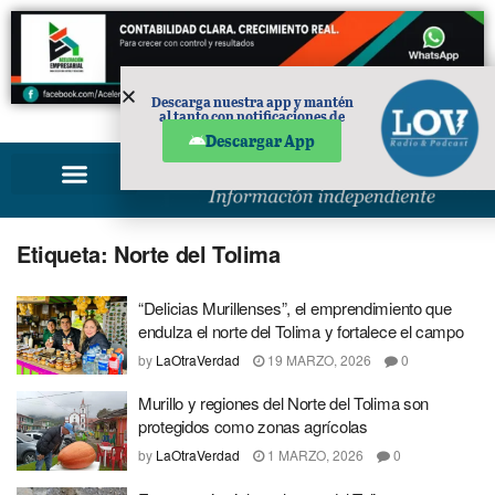
Descarga nuestra app y mantén
al tanto con notificaciones de
PUBLICIDAD
noticias en tu móvil.
Descargar App
Etiqueta:
Norte del Tolima
“Delicias Murillenses”, el emprendimiento que
endulza el norte del Tolima y fortalece el campo
by
LaOtraVerdad
19 MARZO, 2026
0
Murillo y regiones del Norte del Tolima son
protegidos como zonas agrícolas
by
LaOtraVerdad
1 MARZO, 2026
0