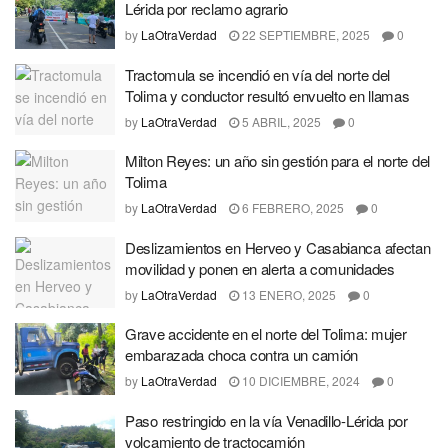
Lérida por reclamo agrario
by
LaOtraVerdad
22 SEPTIEMBRE, 2025
0
Tractomula se incendió en vía del norte del
Tolima y conductor resultó envuelto en llamas
by
LaOtraVerdad
5 ABRIL, 2025
0
Milton Reyes: un año sin gestión para el norte del
Tolima
by
LaOtraVerdad
6 FEBRERO, 2025
0
Deslizamientos en Herveo y Casabianca afectan
movilidad y ponen en alerta a comunidades
by
LaOtraVerdad
13 ENERO, 2025
0
Grave accidente en el norte del Tolima: mujer
embarazada choca contra un camión
by
LaOtraVerdad
10 DICIEMBRE, 2024
0
Paso restringido en la vía Venadillo-Lérida por
volcamiento de tractocamión