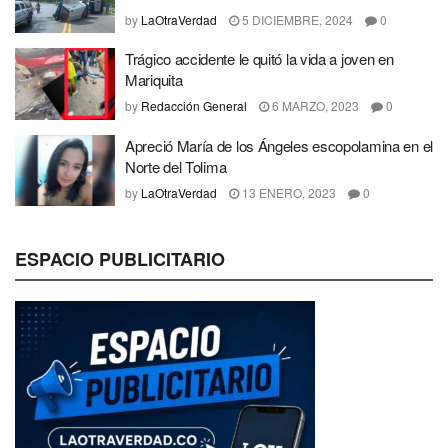
by
LaOtraVerdad
5 DICIEMBRE, 2024
0
Trágico accidente le quitó la vida a joven en
Mariquita
by
Redacción General
6 MARZO, 2023
0
Apreció María de los Ángeles escopolamina en el
Norte del Tolima
by
LaOtraVerdad
13 ENERO, 2023
0
ESPACIO PUBLICITARIO