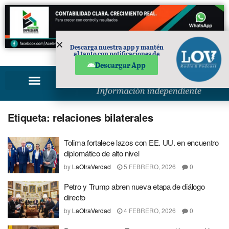
Descarga nuestra app y mantén
al tanto con notificaciones de
PUBLICIDAD
noticias en tu móvil.
Descargar App
Etiqueta:
relaciones bilaterales
Tolima fortalece lazos con EE. UU. en encuentro
diplomático de alto nivel
by
LaOtraVerdad
5 FEBRERO, 2026
0
Petro y Trump abren nueva etapa de diálogo
directo
by
LaOtraVerdad
4 FEBRERO, 2026
0