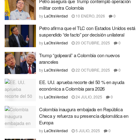
Petro asegura que Trump contempló operación
militar contra Colombia
by
LaOtraVerdad
10 ENERO, 2026
0
Petro afirma que el TLC con Estados Unidos está
suspendido “de facto” por decisión unilateral
by
LaOtraVerdad
20 OCTUBRE, 2025
0
Trump “golpeará” a Colombia con nuevos
aranceles
by
LaOtraVerdad
22 OCTUBRE, 2025
0
EE. UU. aprueba recorte del 50 % en ayuda
económica a Colombia para 2026
by
LaOtraVerdad
24 JULIO, 2025
0
Colombia inaugura embajada en República
Checa y refuerza su presencia diplomática en
Europa
by
LaOtraVerdad
5 JULIO, 2025
0