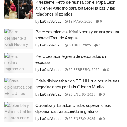
Presidente Petro se reunirá con el Papa León
XIV en el Vaticano para fortalecer la paz y las
relaciones bilaterales
by
LaOtraVerdad
18 MAYO, 2025
0
Petro desmiente a Kristi Noem y aclara postura
sobre el Tren de Aragua
by
LaOtraVerdad
5 ABRIL, 2025
0
Petro destaca regreso de deportados sin
esposas
by
LaOtraVerdad
25 FEBRERO, 2025
0
Crisis diplomática con EE. UU. fue resuelta tras
negociaciones por Luis Gilberto Murillo
by
LaOtraVerdad
28 ENERO, 2025
0
Colombia y Estados Unidos superan crisis
diplomática tras acuerdo migratorio
by
LaOtraVerdad
26 ENERO, 2025
0