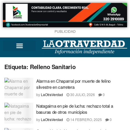
PUBLICIDAD
Etiqueta:
Relleno Sanitario
Alarma en Chaparral por muerte de felino
silvestre en carretera
by
LaOtraVerdad
30 JULIO, 2026
0
Natagaima en pie de lucha: rechazo total a
basuras de otros municipios
by
LaOtraVerdad
14 FEBRERO, 2025
0