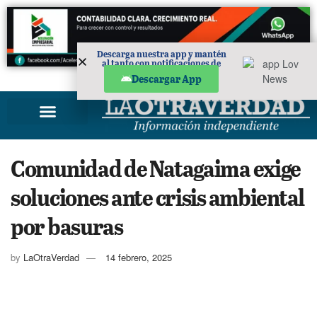
Descarga nuestra app y mantén
al tanto con notificaciones de
noticias en tu móvil.
PUBLICIDAD
Descargar App
Comunidad de Natagaima exige
soluciones ante crisis ambiental
por basuras
by
LaOtraVerdad
14 febrero, 2025