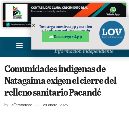
Descarga nuestra app y mantén
al tanto con notificaciones de
PUBLICIDAD
noticias en tu móvil.
Descargar App
Comunidades indígenas de
Natagaima exigen el cierre del
relleno sanitario Pacandé
by
LaOtraVerdad
29 enero, 2025