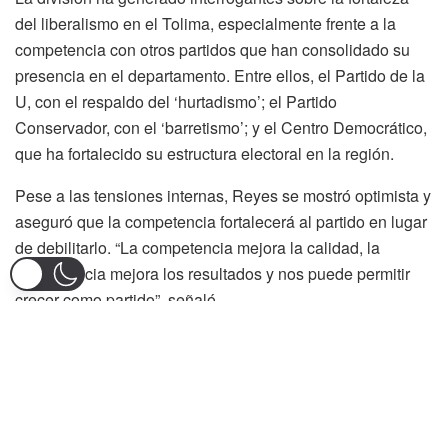
del liberalismo en el Tolima, especialmente frente a la
competencia con otros partidos que han consolidado su
presencia en el departamento. Entre ellos, el Partido de la
U, con el respaldo del ‘hurtadismo’; el Partido
Conservador, con el ‘barretismo’; y el Centro Democrático,
que ha fortalecido su estructura electoral en la región.
Pese a las tensiones internas, Reyes se mostró optimista y
aseguró que la competencia fortalecerá al partido en lugar
de debilitarlo. “La competencia mejora la calidad, la
competencia mejora los resultados y nos puede permitir
crecer como partido”, señaló.
Uno de los principales retos del Partido Liberal será
mantener su curul en la Cámara, en un panorama donde el
fraccionamiento podría jugar en su contra. Sin embargo,
Reyes descartó que una eventual derrota electoral
implique la desaparición de la colectividad en la región. “El