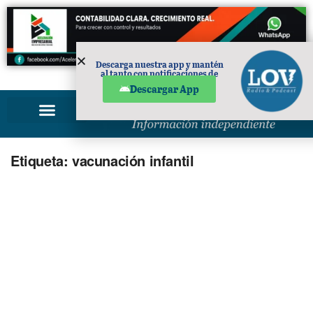
Descarga nuestra app y mantén
al tanto con notificaciones de
PUBLICIDAD
noticias en tu móvil.
Descargar App
Etiqueta:
vacunación infantil