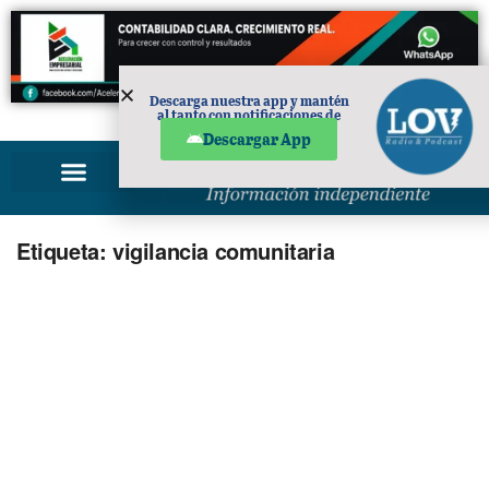
Descarga nuestra app y mantén
al tanto con notificaciones de
PUBLICIDAD
noticias en tu móvil.
Descargar App
Etiqueta:
vigilancia comunitaria