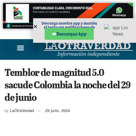
Descarga nuestra app y mantén
al tanto con notificaciones de
noticias en tu móvil.
PUBLICIDAD
Descargar App
Temblor de magnitud 5.0
sacude Colombia la noche del 29
de junio
by
LaOtraVerdad
29 junio, 2024