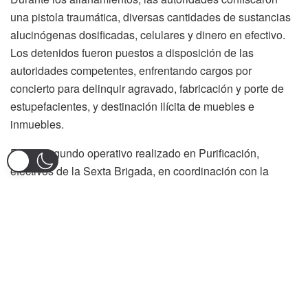
una pistola traumática, diversas cantidades de sustancias
alucinógenas dosificadas, celulares y dinero en efectivo.
Los detenidos fueron puestos a disposición de las
autoridades competentes, enfrentando cargos por
concierto para delinquir agravado, fabricación y porte de
estupefacientes, y destinación ilícita de muebles e
inmuebles.
En un segundo operativo realizado en Purificación,
efectivos de la Sexta Brigada, en coordinación con la
Fuerza Aérea Colombiana, lograron la captura de cuatro
miembros del grupo delincuencial Los Osos. Conocidos
distribuidores de alucinógenos en el suroriente del Tolima,
los detenidos, apodados alias Perico, Noé, La Rola y
Ángel, distribuían drogas en varias zonas del municipio,
incluso puerta a puerta.