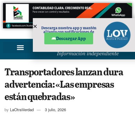
Descarga nuestra app y mantén
al tanto con notificaciones de
PUBLICIDAD
noticias en tu móvil.
Descargar App
Transportadores lanzan dura
advertencia: «Las empresas
están quebradas»
by
LaOtraVerdad
3 julio, 2026