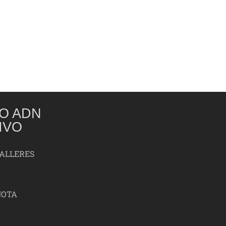
O ADN
IVO
TALLERES
NOTA