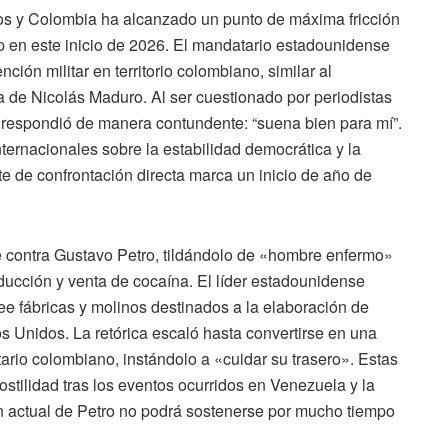
dos y Colombia ha alcanzado un punto de máxima fricción
p en este inicio de 2026. El mandatario estadounidense
ción militar en territorio colombiano, similar al
 de Nicolás Maduro. Al ser cuestionado por periodistas
 respondió de manera contundente: “suena bien para mí”.
ternacionales sobre la estabilidad democrática y la
e de confrontación directa marca un inicio de año de
 contra Gustavo Petro, tildándolo de «hombre enfermo»
ducción y venta de cocaína. El líder estadounidense
ee fábricas y molinos destinados a la elaboración de
s Unidos. La retórica escaló hasta convertirse en una
tario colombiano, instándolo a «cuidar su trasero». Estas
tilidad tras los eventos ocurridos en Venezuela y la
n actual de Petro no podrá sostenerse por mucho tiempo