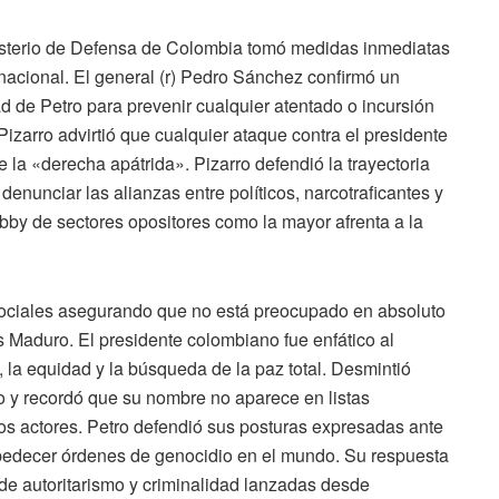
nisterio de Defensa de Colombia tomó medidas inmediatas
nacional. El general (r) Pedro Sánchez confirmó un
d de Petro para prevenir cualquier atentado o incursión
Pizarro advirtió que cualquier ataque contra el presidente
la «derecha apátrida». Pizarro defendió la trayectoria
nunciar las alianzas entre políticos, narcotraficantes y
lobby de sectores opositores como la mayor afrenta a la
sociales asegurando que no está preocupado en absoluto
 Maduro. El presidente colombiano fue enfático al
, la equidad y la búsqueda de la paz total. Desmintió
co y recordó que su nombre no aparece en listas
tros actores. Petro defendió sus posturas expresadas ante
bedecer órdenes de genocidio en el mundo. Su respuesta
de autoritarismo y criminalidad lanzadas desde