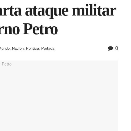
rta ataque militar
rno Petro
0
Mundo
,
Nación
,
Política
,
Portada