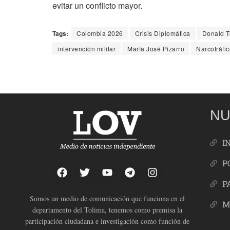
evitar un conflicto mayor.
Tags:
Colombia 2026
Crisis Diplomática
Donald 
intervención militar
María José Pizarro
Narcotráfic
NU
I
P
P
Somos un medio de comunicación que funciona en el
M
departamento del Tolima, tenemos como premisa la
participación ciudadana e investigación como función de