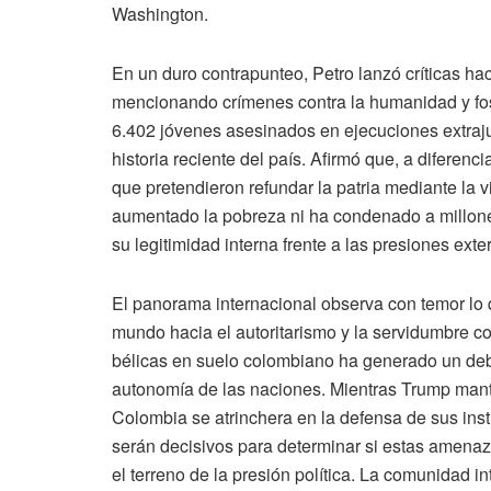
Washington.
En un duro contrapunteo, Petro lanzó críticas ha
mencionando crímenes contra la humanidad y fo
6.402 jóvenes asesinados en ejecuciones extrajud
historia reciente del país. Afirmó que, a diferenci
que pretendieron refundar la patria mediante la 
aumentado la pobreza ni ha condenado a millone
su legitimidad interna frente a las presiones ex
El panorama internacional observa con temor lo 
mundo hacia el autoritarismo y la servidumbre c
bélicas en suelo colombiano ha generado un deba
autonomía de las naciones. Mientras Trump manti
Colombia se atrinchera en la defensa de sus insti
serán decisivos para determinar si estas amena
el terreno de la presión política. La comunidad i