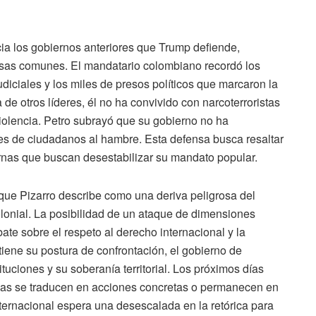
cia los gobiernos anteriores que Trump defiende,
sas comunes. El mandatario colombiano recordó los
iciales y los miles de presos políticos que marcaron la
a de otros líderes, él no ha convivido con narcoterroristas
violencia. Petro subrayó que su gobierno no ha
s de ciudadanos al hambre. Esta defensa busca resaltar
ternas que buscan desestabilizar su mandato popular.
que Pizarro describe como una deriva peligrosa del
olonial. La posibilidad de un ataque de dimensiones
te sobre el respeto al derecho internacional y la
ene su postura de confrontación, el gobierno de
tuciones y su soberanía territorial. Los próximos días
zas se traducen en acciones concretas o permanecen en
nternacional espera una desescalada en la retórica para