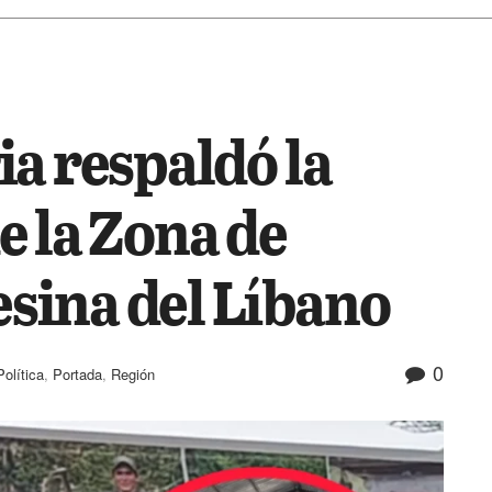
ECONOMÍA
POLÍTICA
OPINIÓN
HUELLAS
CLASIFI
ia respaldó la
e la Zona de
sina del Líbano
0
Política
,
Portada
,
Región