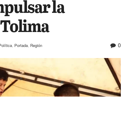
mpulsar la
l Tolima
0
Política
,
Portada
,
Región