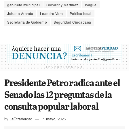
gabinete municipal
Giovanny Martínez
Ibagué
Johana Aranda
Leandro Vera
Política local
Secretaría de Gobierno
Seguridad Ciudadana
ADVERTISEMENT
Presidente Petro radica ante el
Senado las 12 preguntas de la
consulta popular laboral
by
LaOtraVerdad
1 mayo, 2025