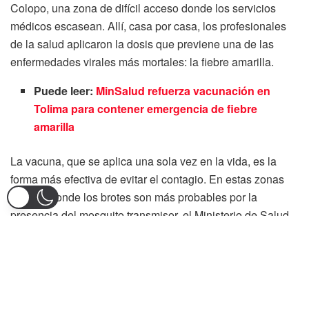
Colopo, una zona de difícil acceso donde los servicios
médicos escasean. Allí, casa por casa, los profesionales
de la salud aplicaron la dosis que previene una de las
enfermedades virales más mortales: la fiebre amarilla.
Puede leer:
MinSalud refuerza vacunación en
Tolima para contener emergencia de fiebre
amarilla
La vacuna, que se aplica una sola vez en la vida, es la
forma más efectiva de evitar el contagio. En estas zonas
rurales, donde los brotes son más probables por la
presencia del mosquito transmisor, el Ministerio de Salud
ha redoblado esfuerzos para garantizar la inmunización de
la población.
“Invito a toda la gente a que se vacune, porque esta
enfermedad no distingue género ni edad: ataca a niños,