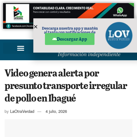
Descarga nuestra app y mantén
al tanto con notificaciones de
PUBLICIDAD
noticias en tu móvil.
Descargar App
Video genera alerta por
presunto transporte irregular
de pollo en Ibagué
by
LaOtraVerdad
4 julio, 2026