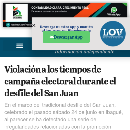
Descarga nuestra app y mantén
al tanto con notificaciones de
PUBLICIDAD
noticias en tu móvil.
Descargar App
Violación a los tiempos de
campaña electoral durante el
desfile del San Juan
En el marco del tradicional desfile del San Juan,
celebrado el pasado sábado 24 de junio en Ibagué,
al parecer se ha detectado una serie de
irregularidades relacionadas con la promoción