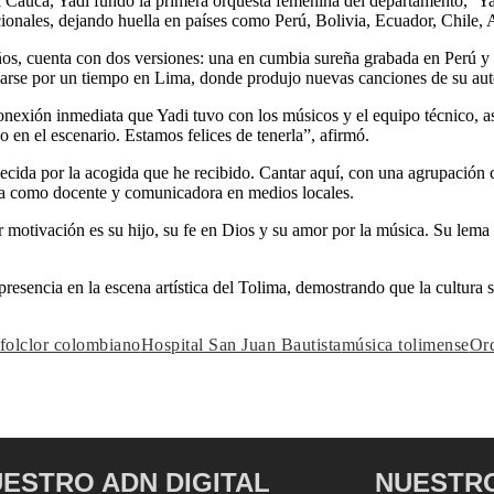
Cauca, Yadi fundó la primera orquesta femenina del departamento, ‘Yad
ionales, dejando huella en países como Perú, Bolivia, Ecuador, Chile,
os, cuenta con dos versiones: una en cumbia sureña grabada en Perú y o
icarse por un tiempo en Lima, donde produjo nuevas canciones de su aut
onexión inmediata que Yadi tuvo con los músicos y el equipo técnico, 
o en el escenario. Estamos felices de tenerla”, afirmó.
decida por la acogida que he recibido. Cantar aquí, con una agrupación
eña como docente y comunicadora en medios locales.
otivación es su hijo, su fe en Dios y su amor por la música. Su lema p
esencia en la escena artística del Tolima, demostrando que la cultura s
folclor colombiano
Hospital San Juan Bautista
música tolimense
Orq
ESTRO ADN DIGITAL
NUESTRO