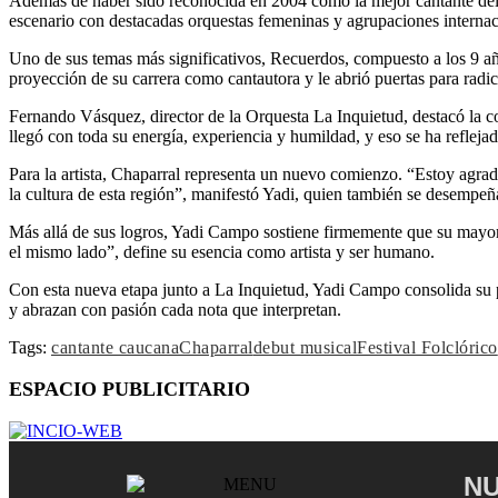
Además de haber sido reconocida en 2004 como la mejor cantante del 
escenario con destacadas orquestas femeninas y agrupaciones internac
Uno de sus temas más significativos, Recuerdos, compuesto a los 9 añ
proyección de su carrera como cantautora y le abrió puertas para rad
Fernando Vásquez, director de la Orquesta La Inquietud, destacó la c
llegó con toda su energía, experiencia y humildad, y eso se ha reflejad
Para la artista, Chaparral representa un nuevo comienzo. “Estoy agra
la cultura de esta región”, manifestó Yadi, quien también se desemp
Más allá de sus logros, Yadi Campo sostiene firmemente que su mayor m
el mismo lado”, define su esencia como artista y ser humano.
Con esta nueva etapa junto a La Inquietud, Yadi Campo consolida su pr
y abrazan con pasión cada nota que interpretan.
Tags:
cantante caucana
Chaparral
debut musical
Festival Folclórico
ESPACIO PUBLICITARIO
NU