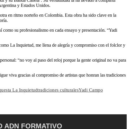
i y su Banda Canela’. Su versatilidad la ha llevado a compartir
 Argentina y Estados Unidos.
tra en ritmo norteño en Colombia. Esta obra ha sido clave en la
oría.
así como su profesionalismo en cada ensayo y presentación. “Yadi
 como La Inquietud, me llena de alegría y compromiso con el folclor y
ersonal: “no voy al paso del reloj porque la gente original no va para
igue viva gracias al compromiso de artistas que honran las tradiciones
uesta La Inquietud
tradiciones culturales
Yadi Campo
 ADN FORMATIVO