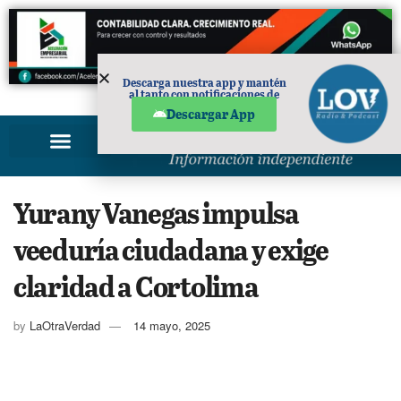
Descarga nuestra app y mantén
al tanto con notificaciones de
PUBLICIDAD
noticias en tu móvil.
Descargar App
Yurany Vanegas impulsa
veeduría ciudadana y exige
claridad a Cortolima
by
LaOtraVerdad
14 mayo, 2025