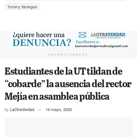
Yurany Vanegas
ADVERTISEMENT
Estudiantes de la UT tildan de
“cobarde” la ausencia del rector
Mejía en asamblea pública
by
LaOtraVerdad
14 mayo, 2025