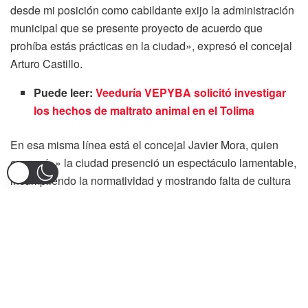
desde mi posición como cabildante exijo la administración
municipal que se presente proyecto de acuerdo que
prohíba estás prácticas en la ciudad», expresó el concejal
Arturo Castillo.
Puede leer:
Veeduría VEPYBA solicitó investigar
los hechos de maltrato animal en el Tolima
En esa misma línea está el concejal Javier Mora, quien
expresó, » la ciudad presenció un espectáculo lamentable,
incumpliendo la normatividad y mostrando falta de cultura
ciudadana y la carencia absoluta de protección y bienestar
animal», y agregó que lo habían abierto desde hace varias
semanas, «¡los habíamos advertido, pero no fuimos
escuchados!».
Porsu parte el secretario de gobierno Óscar Berbeo,
también se había sumado a esa respuesta de rechazo, «no