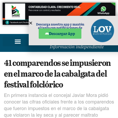
Descarga nuestra app y mantén
al tanto con notificaciones de
PUBLICIDAD
noticias en tu móvil.
Descargar App
41 comparendos se impusieron
en el marco de la cabalgata del
festival folclórico
En primera instancia el concejal Javiar Mora pidió
conocer las cifras oficiales frente a los comparendos
que fueron impuestos en el marco de la cabalgata
que violaron la ley seca y al parecer maltrato