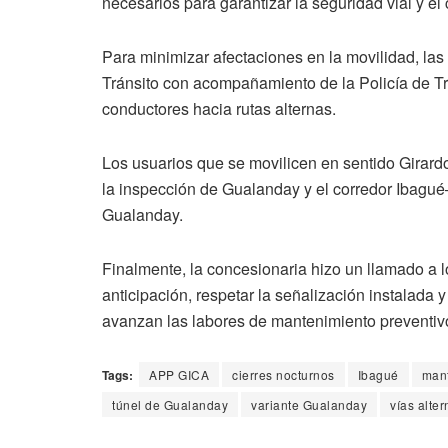
necesarios para garantizar la seguridad vial y el 
Para minimizar afectaciones en la movilidad, l
Tránsito con acompañamiento de la Policía de Trá
conductores hacia rutas alternas.
Los usuarios que se movilicen en sentido Girard
la inspección de Gualanday y el corredor Ibagu
Gualanday.
Finalmente, la concesionaria hizo un llamado a
anticipación, respetar la señalización instalada
avanzan las labores de mantenimiento preventiv
Tags:
APP GICA
cierres nocturnos
Ibagué
mant
túnel de Gualanday
variante Gualanday
vías alte