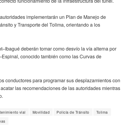
correcto funcionamiento de la infraestructura del túnel.
as autoridades implementarán un Plan de Manejo de
nsito y Transporte del Tolima, orientando a los
ot–Ibagué deberán tomar como desvío la vía alterna por
é–Espinal, conocido también como las Curvas de
 los conductores para programar sus desplazamientos con
 y acatar las recomendaciones de las autoridades mientras
o.
enimiento vial
Movilidad
Policía de Tránsito
Tolima
rnas