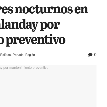
es nocturnos en
alanday por
 preventivo
0
,
Política
,
Portada
,
Región