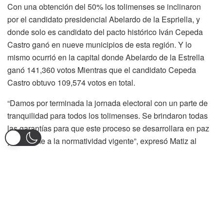
Con una obtención del 50% los tolimenses se inclinaron
por el candidato presidencial Abelardo de la Espriella, y
donde solo es candidato del pacto histórico Iván Cepeda
Castro ganó en nueve municipios de esta región. Y lo
mismo ocurrió en la capital donde Abelardo de la Estrella
ganó 141,360 votos Mientras que el candidato Cepeda
Castro obtuvo 109,574 votos en total.
“Damos por terminada la jornada electoral con un parte de
tranquilidad para todos los tolimenses. Se brindaron todas
las garantías para que este proceso se desarrollara en paz
y conforme a la normatividad vigente”, expresó Matiz al
entregar el balance oficial.
Mientras tanto el presidente de la república Gustavo Petro
rego manifestó presuntas irregularidades a través de su
cuenta de Twitter, señalando que hubo la inscripción
irregular de 800,000 cédulas que no están originalmente