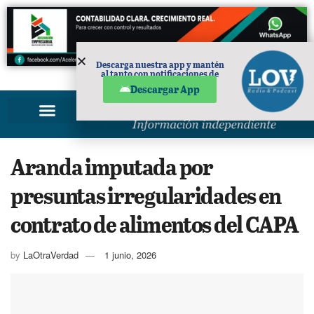
Descarga nuestra app y mantén
al tanto con notificaciones de
PUBLICIDAD
noticias en tu móvil.
Descargar App
Aranda imputada por
presuntas irregularidades en
contrato de alimentos del CAPA
by
LaOtraVerdad
1 junio, 2026