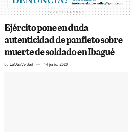
ADVERTISEMENT
Ejército pone en duda
autenticidad de panfleto sobre
muerte de soldado en Ibagué
by
LaOtraVerdad
14 junio, 2026