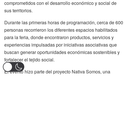
comprometidos con el desarrollo económico y social de
sus territorios.
Durante las primeras horas de programación, cerca de 600
personas recorrieron los diferentes espacios habilitados
para la feria, donde encontraron productos, servicios y
experiencias impulsadas por iniciativas asociativas que
buscan generar oportunidades económicas sostenibles y
fortalecer el tejido social.
El evento hizo parte del proyecto Nativa Somos, una
estrategia construida a partir del trabajo articulado entre
organizaciones comunitarias y la Agencia para la
Reincorporación y la Normalización (ARN), contando con
el acompañamiento permanente de la Unidad Solidaria
desde la formulación de la propuesta hasta su ejecución.
Uno de los principales logros destacados por los