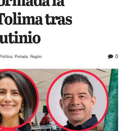
Tolima tras
utinio
0
Política
,
Portada
,
Región