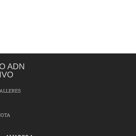
O ADN
IVO
TALLERES
NOTA