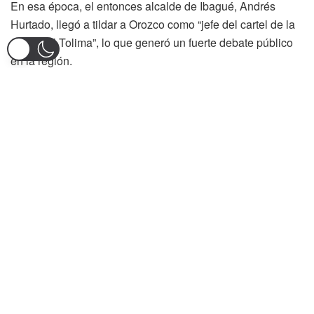
En esa época, el entonces alcalde de Ibagué, Andrés
Hurtado, llegó a tildar a Orozco como “jefe del cartel de la
salud del Tolima”, lo que generó un fuerte debate público
en la región.
Diversos medios regionales y nacionales han publicado
reportajes que documentan presuntas anomalías en la
adjudicación de convenios y contratos. Durante la
pandemia, la administración departamental suscribió
acuerdos por montos millonarios que hoy están bajo la
lupa de la justicia.
El ministro de Salud, Guillermo Alfonso Jaramillo, ha
reiterado en varias ocasiones que existieron actuaciones
irregulares en la gestión de estos recursos. En una visita
reciente a Fresno, donde entregó una ambulancia y
recursos para el hospital local, señaló que Orozco deberá
responder por más de $609 mil millones contratados en su