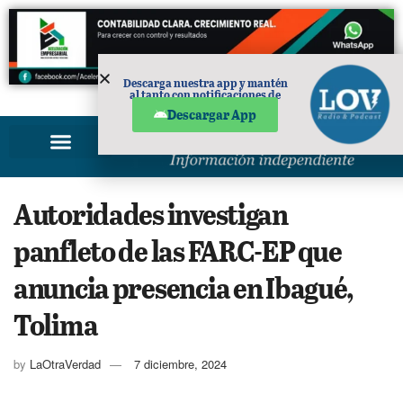
Descarga nuestra app y mantén
al tanto con notificaciones de
PUBLICIDAD
noticias en tu móvil.
Descargar App
Autoridades investigan
panfleto de las FARC-EP que
anuncia presencia en Ibagué,
Tolima
by
LaOtraVerdad
7 diciembre, 2024