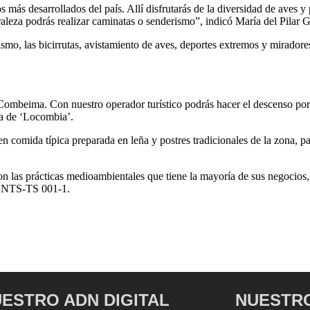
más desarrollados del país. Allí disfrutarás de la diversidad de aves y 
raleza podrás realizar caminatas o senderismo”, indicó María del Pilar G
erismo, las bicirrutas, avistamiento de aves, deportes extremos y mirad
ombeima. Con nuestro operador turístico podrás hacer el descenso por l
ía de ‘Locombia’.
en comida típica preparada en leña y postres tradicionales de la zona, p
las prácticas medioambientales que tiene la mayoría de sus negocios, 
ca NTS-TS 001-1.
ESTRO ADN DIGITAL
NUESTRO