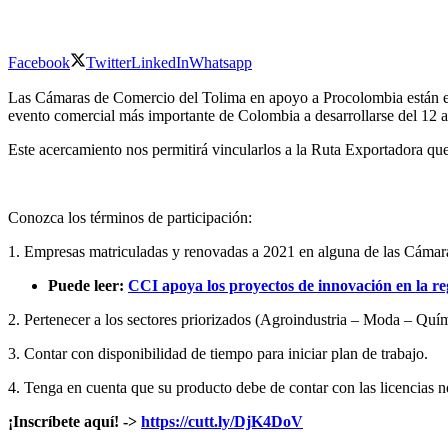
Facebook
Twitter
LinkedIn
Whatsapp
Las Cámaras de Comercio del Tolima en apoyo a Procolombia están en l
evento comercial más importante de Colombia a desarrollarse del 12 a
Este acercamiento nos permitirá vincularlos a la Ruta Exportadora que 
Conozca los términos de participación:
1. Empresas matriculadas y renovadas a 2021 en alguna de las Cámar
Puede leer:
CCI apoya los proyectos de innovación en la re
2. Pertenecer a los sectores priorizados (Agroindustria – Moda – Quí
3. Contar con disponibilidad de tiempo para iniciar plan de trabajo.
4. Tenga en cuenta que su producto debe de contar con las licenci
¡Inscríbete aquí! ->
https://
cutt.ly/DjK4DoV