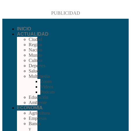
PUBLICIDAD
INICIO
ACTUALIDAD
Ciudad
Region
Nación
Mundo
Cultura
Deportes
Salud
Multimedia
Zoom
Videos
Podcats
Educación
Ambiente
ECONOMÍA
Agricultura
Empresas
Banca
y