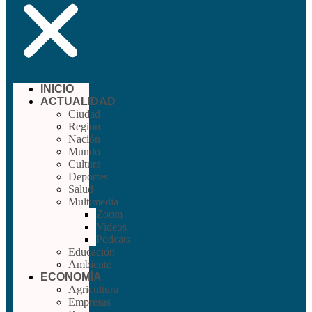
INICIO
ACTUALIDAD
Ciudad
Region
Nación
Mundo
Cultura
Deportes
Salud
Multimedia
Zoom
Videos
Podcats
Educación
Ambiente
ECONOMÍA
Agricultura
Empresas