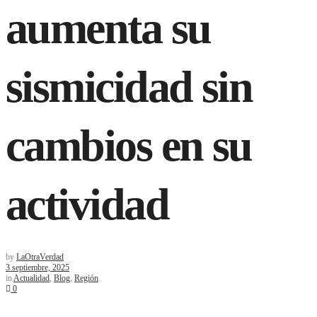
aumenta su
sismicidad sin
cambios en su
actividad
by
LaOtraVerdad
3 septiembre, 2025
in
Actualidad
,
Blog
,
Región
0