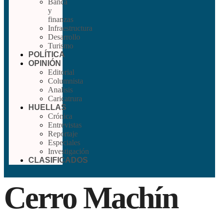
Banca
y
finanzas
Infraestructura
Desarrollo
Turismo
POLÍTICA
OPINIÓN
Editorial
Columnista
Analisis
Caricatrura
HUELLAS
Crónica
Entrevistas
Reportaje
Especiales
Investigación
CLASIFICADOS
Cerro Machín