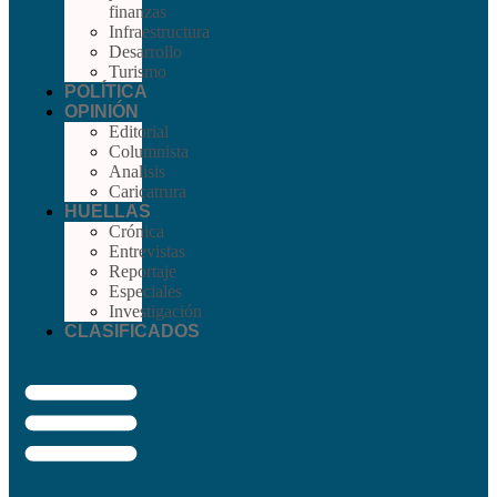
finanzas
Infraestructura
Desarrollo
Turismo
POLÍTICA
OPINIÓN
Editorial
Columnista
Analisis
Caricatrura
HUELLAS
Crónica
Entrevistas
Reportaje
Especiales
Investigación
CLASIFICADOS