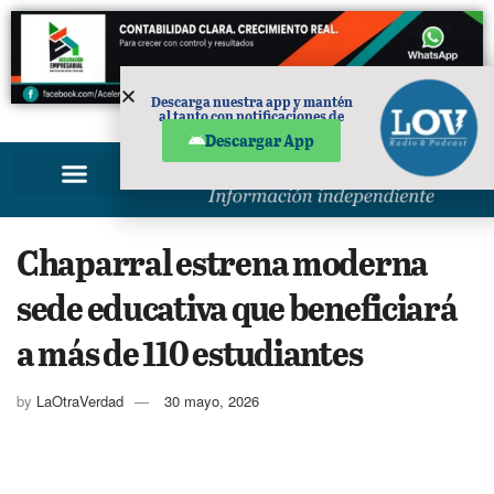
Descarga nuestra app y mantén
al tanto con notificaciones de
PUBLICIDAD
noticias en tu móvil.
Descargar App
Chaparral estrena moderna
sede educativa que beneficiará
a más de 110 estudiantes
by
LaOtraVerdad
30 mayo, 2026