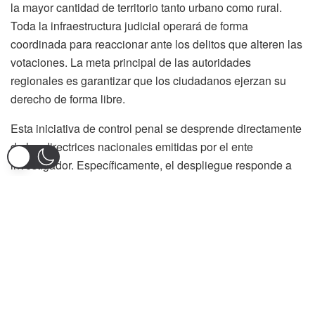
la mayor cantidad de territorio tanto urbano como rural.
Toda la infraestructura judicial operará de forma
coordinada para reaccionar ante los delitos que alteren las
votaciones. La meta principal de las autoridades
regionales es garantizar que los ciudadanos ejerzan su
derecho de forma libre.
Esta iniciativa de control penal se desprende directamente
de las directrices nacionales emitidas por el ente
investigador. Específicamente, el despliegue responde a
las resoluciones 016 y 047 expedidas en febrero por el
ente acusador. Dichos actos administrativos fijan las
pautas de judicialización para los delitos que atentan
contra los mecanismos democráticos.
La estrategia busca mitigar fenómenos delictivos
recurrentes como la compra de votos o el constreñimiento
al elector. De igual forma, se pretende asegurar la total