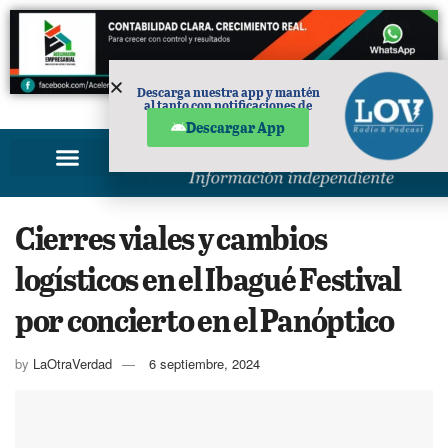
Descarga nuestra app y mantén
al tanto con notificaciones de
PUBLICIDAD
noticias en tu móvil.
Descargar App
Cierres viales y cambios
logísticos en el Ibagué Festival
por concierto en el Panóptico
by
LaOtraVerdad
6 septiembre, 2024