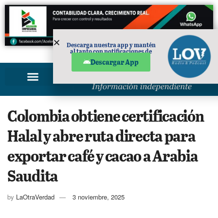
Descarga nuestra app y mantén
al tanto con notificaciones de
PUBLICIDAD
noticias en tu móvil.
Descargar App
Colombia obtiene certificación
Halal y abre ruta directa para
exportar café y cacao a Arabia
Saudita
by
LaOtraVerdad
3 noviembre, 2025